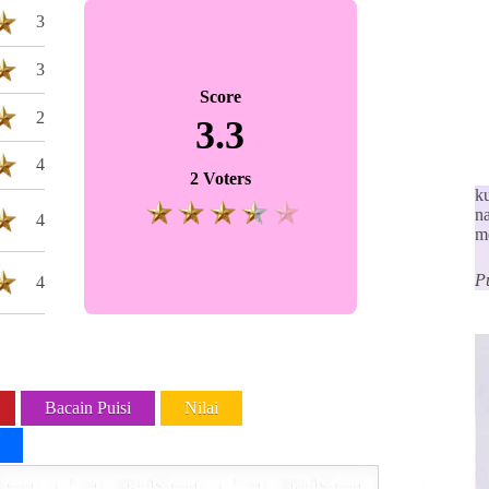
3
3
Score
2
3.3
4
2 Voters
k
n
4
m
P
4
Bacain Puisi
Nilai