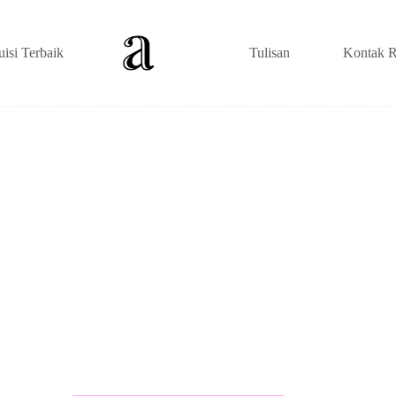
uisi Terbaik
Tulisan
Kontak R
it 7 Baris