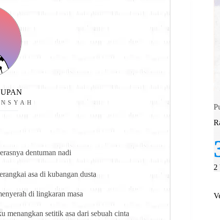
i
DUPAN
ANSYAH
P
R
kerasnya dentuman nadi
2
rangkai asa di kubangan dusta
 menyerah di lingkaran masa
V
u menangkan setitik asa dari sebuah cinta