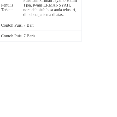
Puisi lain kiriman Jayanto Halim
Penulis
Tjoa, iwanFERMANSYAH,
Terkait
noraidah siuh bisa anda telusuri,
di beberapa tema di atas.
Contoh Puisi 7 Bait
Contoh Puisi 7 Baris