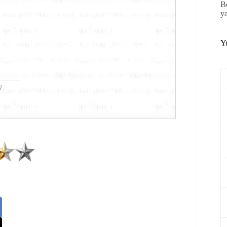
B
y
Y
7