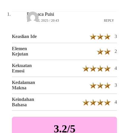
Pembaca Puisi
16 APRIL 2025 / 20:43
REPLY
Keaslian Ide
3
Elemen
2
Kejutan
Kekuatan
4
Emosi
Kedalaman
3
Makna
Keindahan
4
Bahasa
3.2/5