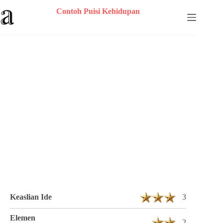
Skip
Contoh Puisi Kehidupan
to
content
Puisi Aditya Berjudul Kisah di Malam Hari
1 Bait 8 Baris
Keaslian Ide
3
Elemen
2