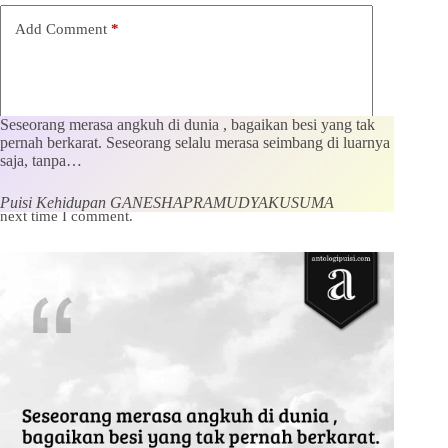
Add Comment
*
Seseorang merasa angkuh di dunia , bagaikan besi yang tak
pernah berkarat. Seseorang selalu merasa seimbang di luarnya
saja, tanpa…
Save my name, email and website in this browser for the
Puisi Kehidupan GANESHAPRAMUDYAKUSUMA
next time I comment.
Kirim Komentar