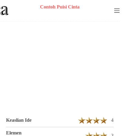
Skip
Contoh Puisi Cinta
to
content
Puisi Sirazhy Berjudul Puisi Kopi 2 Bait 9
Baris
Keaslian Ide
4
Elemen
3