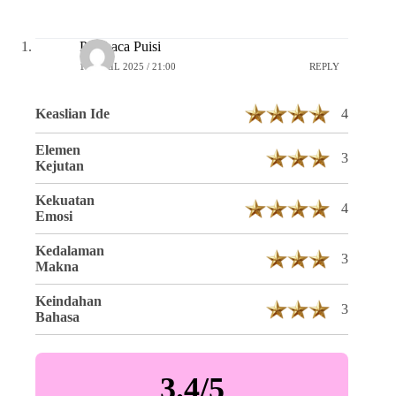
Pembaca Puisi
16 APRIL 2025 / 21:00
REPLY
Keaslian Ide
4
Elemen
3
Kejutan
Kekuatan
4
Emosi
Kedalaman
3
Makna
Keindahan
3
Bahasa
3.4/5