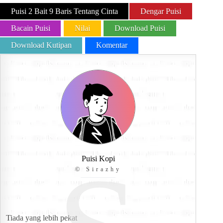
Puisi 2 Bait 9 Baris Tentang Cinta
Dengar Puisi
Bacain Puisi
Nilai
Download Puisi
Download Kutipan
Komentar
Puisi Kopi
© Sirazhy
Tiada yang lebih pekat