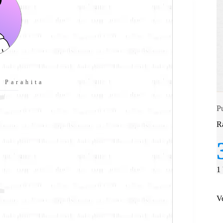
I
 Parahita
Pu
R
1
V