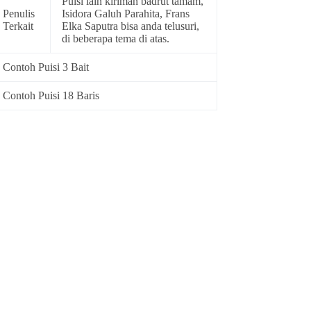
Puisi lain kiriman badrut tamam,
Penulis
Isidora Galuh Parahita, Frans
Terkait
Elka Saputra bisa anda telusuri,
di beberapa tema di atas.
Contoh Puisi 3 Bait
Contoh Puisi 18 Baris