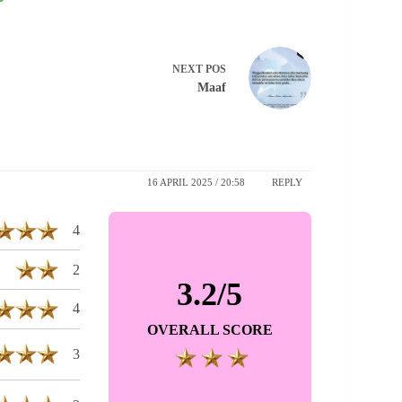
NEXT
POS
Maaf
16 APRIL 2025 / 20:58
REPLY
4
2
3.2/5
4
OVERALL SCORE
3