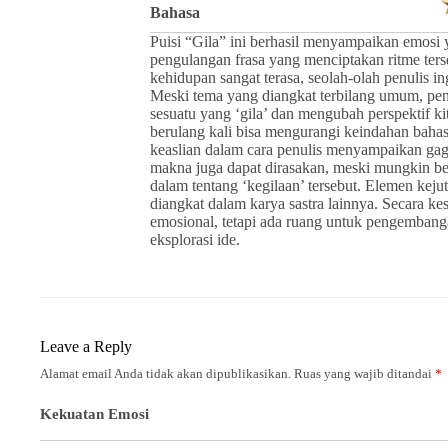
Bahasa
Puisi “Gila” ini berhasil menyampaikan emosi 
pengulangan frasa yang menciptakan ritme terse
kehidupan sangat terasa, seolah-olah penulis i
Meski tema yang diangkat terbilang umum, pen
sesuatu yang ‘gila’ dan mengubah perspektif k
berulang kali bisa mengurangi keindahan baha
keaslian dalam cara penulis menyampaikan gag
makna juga dapat dirasakan, meski mungkin be
dalam tentang ‘kegilaan’ tersebut. Elemen kejut
diangkat dalam karya sastra lainnya. Secara k
emosional, tetapi ada ruang untuk pengembangan
eksplorasi ide.
Leave a Reply
Alamat email Anda tidak akan dipublikasikan.
Ruas yang wajib ditandai
*
Kekuatan Emosi