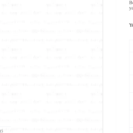
B
y
Y
15