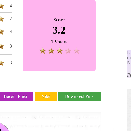
4
2
Score
3.2
4
1 Voters
3
D
m
3
N
P
Bacain Puisi
Nilai
Download Puisi