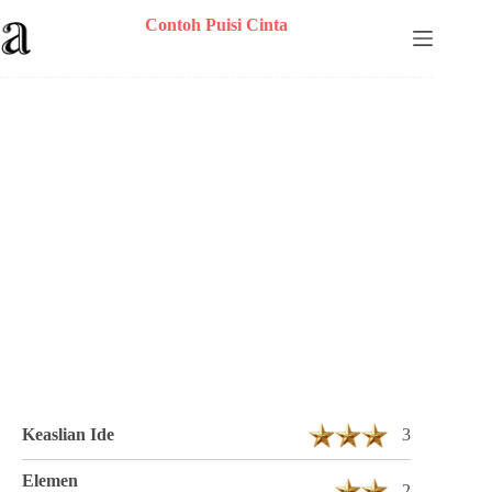
Skip
Contoh Puisi Cinta
to
content
Puisi Hermawanastri Berjudul Cintaku
bernama Nastri 1 Bait 30 Baris
Keaslian Ide
3
Elemen
2