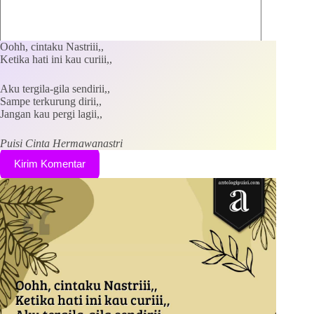
Oohh, cintaku Nastriii,,
Ketika hati ini kau curiii,,
Aku tergila-gila sendirii,,
Save my name, email and website in this browser for the
Sampe terkurung dirii,,
next time I comment.
Jangan kau pergi lagii,,
Puisi Cinta Hermawanastri
Kirim Komentar