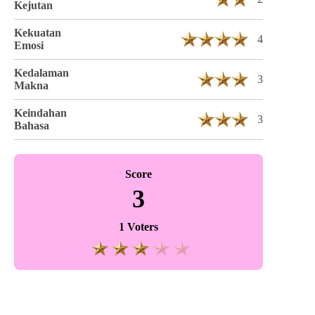
Kejutan
Kekuatan
4
Emosi
Kedalaman
3
Makna
Keindahan
3
Bahasa
Score
3
1 Voters