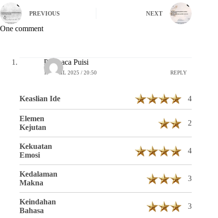
PREVIOUS
NEXT
One comment
Pembaca Puisi
16 APRIL 2025 / 20:50
REPLY
Keaslian Ide
4
Elemen
2
Kejutan
Kekuatan
4
Emosi
Kedalaman
3
Makna
Keindahan
3
Bahasa