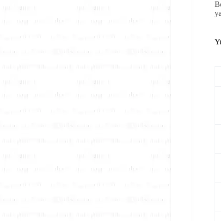
B
y
Y