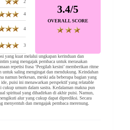
2
3.4/5
4
OVERALL SCORE
4
3
osi yang kuat melalui ungkapan kerinduan dan
 intim yang mengajak pembaca untuk merasakan
an repetisi frasa ‘Pergilah kesini’ memberikan ritme
n untuk saling mengingat dan mendukung. Keindahan
hana namun berkesan, meski ada beberapa bagian yang
an ide, puisi ini menawarkan perspektif yang relatable
 ini cukup umum dalam sastra. Kedalaman makna pun
al spiritual yang dihadirkan di akhir puisi. Namun,
mengikuti alur yang cukup dapat diprediksi. Secara
yang menyentuh dan mengajak pembaca merenung.