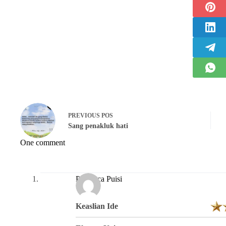
PREVIOUS
POS
Sang penakluk hati
One comment
Pembaca Puisi
Keaslian Ide