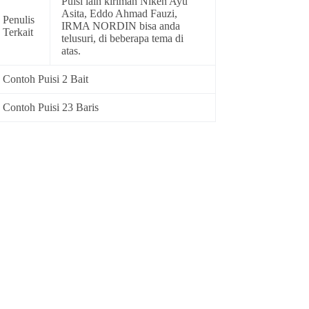
Puisi lain kiriman Niken Ayu
Asita, Eddo Ahmad Fauzi,
Penulis
IRMA NORDIN bisa anda
Terkait
telusuri, di beberapa tema di
atas.
Contoh Puisi 2 Bait
Contoh Puisi 23 Baris