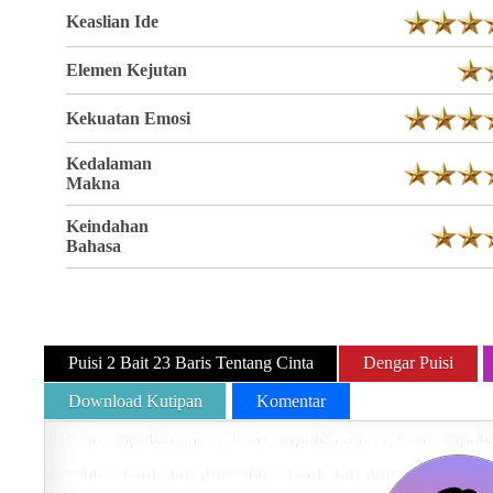
Keaslian Ide
Elemen Kejutan
Kekuatan Emosi
Kedalaman
Makna
Keindahan
Bahasa
Puisi 2 Bait 23 Baris Tentang Cinta
Dengar Puisi
Download Kutipan
Komentar