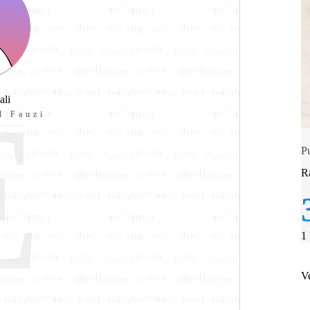
E
ali
d Fauzi
P
R
1
V