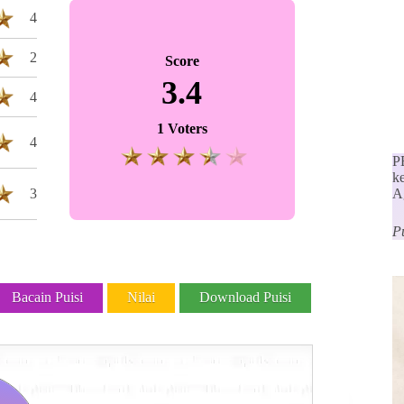
4
2
Score
3.4
4
1 Voters
4
P
ke
3
A
P
Bacain Puisi
Nilai
Download Puisi