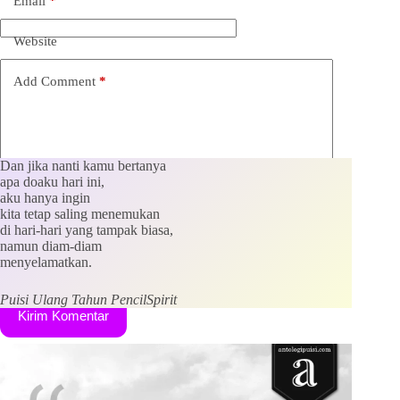
Email
*
Website
Add Comment
*
Dan jika nanti kamu bertanya
apa doaku hari ini,
aku hanya ingin
kita tetap saling menemukan
di hari-hari yang tampak biasa,
Save my name, email and website in this browser for the
namun diam-diam
next time I comment.
menyelamatkan.
Puisi Ulang Tahun PencilSpirit
Kirim Komentar