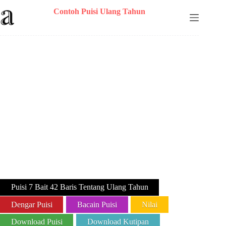
Skip
Contoh Puisi Ulang Tahun
to
content
Puisi PencilSpirit Berjudul Pada Hari
Ketika Kamu Ada 7 Bait 42 Baris
Puisi 7 Bait 42 Baris Tentang Ulang Tahun
Dengar Puisi
Bacain Puisi
Nilai
Download Puisi
Download Kutipan