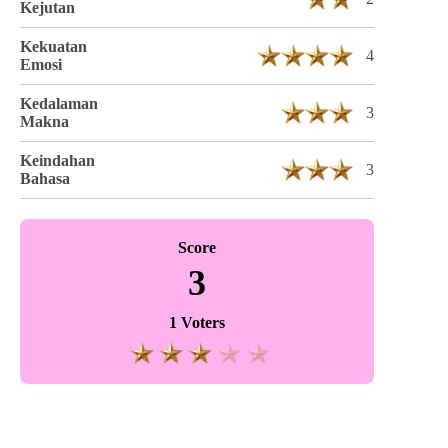
Kejutan
Kekuatan
4
Emosi
Kedalaman
3
Makna
Keindahan
3
Bahasa
Score
3
1 Voters