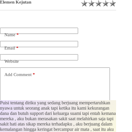
Elemen Kejutan
Name
*
Email
*
Website
Add Comment
*
Puisi tentang diriku yang sedang berjuang mempertaruhkan
nyawa untuk seorang anak tapi ketika itu kami kekurangan
dana dan butuh support dari keluarga suami tapi entah kemana
mereka , aku bukan merasakan sakit saat melahirkan saja tapi
sakit hati atas sikap mereka terhadapku , aku berjuang dalam
Save my name, email and website in this browser for the
kemalangan hingga keringat bercampur air mata , saat itu aku
next time I comment.