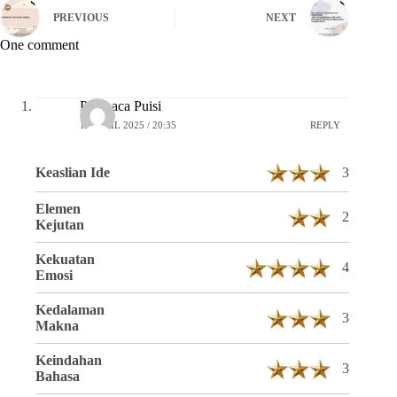
PREVIOUS
NEXT
One comment
Pembaca Puisi
16 APRIL 2025 / 20:35
REPLY
Keaslian Ide
3
Elemen
2
Kejutan
Kekuatan
4
Emosi
Kedalaman
3
Makna
Keindahan
3
Bahasa