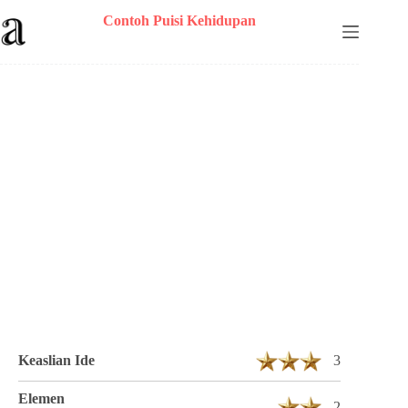
Skip
Contoh Puisi Kehidupan
to
content
Puisi #Peri kecil_Nm Berjudul Merana
dalam keringat 2 Bait 10 Baris
Keaslian Ide
3
Elemen
2