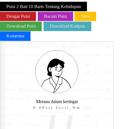
Puisi 2 Bait 10 Baris Tentang Kehidupan
Dengar Puisi
Bacain Puisi
Nilai
Download Puisi
Download Kutipan
Komentar
Merana dalam keringat
© #Peri kecil_Nm