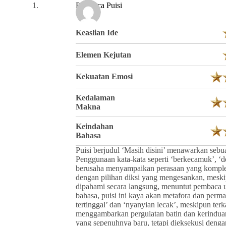
Pembaca Puisi
Keaslian Ide
Elemen Kejutan
Kekuatan Emosi
Kedalaman
Makna
Keindahan
Bahasa
Puisi berjudul ‘Masih disini’ menawarkan seb
Penggunaan kata-kata seperti ‘berkecamuk’, ‘
berusaha menyampaikan perasaan yang komple
dengan pilihan diksi yang mengesankan, meskipu
dipahami secara langsung, menuntut pembaca u
bahasa, puisi ini kaya akan metafora dan perma
tertinggal’ dan ‘nyanyian lecak’, meskipun terka
menggambarkan pergulatan batin dan kerinduan
yang sepenuhnya baru, tetapi dieksekusi deng