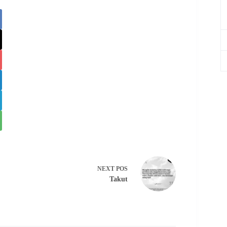
NEXT
POS
Takut