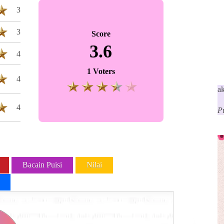
3
3
Score
3.6
4
1 Voters
4
a
4
P
Bacain Puisi
Nilai