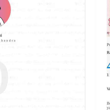
b
ni
chandra
Pu
R
1
V
B
y