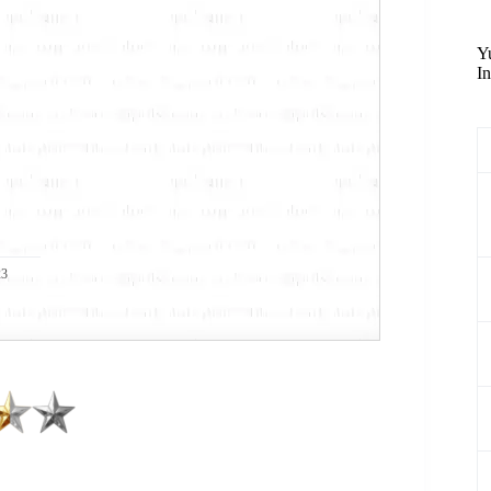
Y
In
23