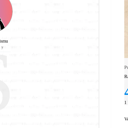
S
gismu
hy
P
R
1
V