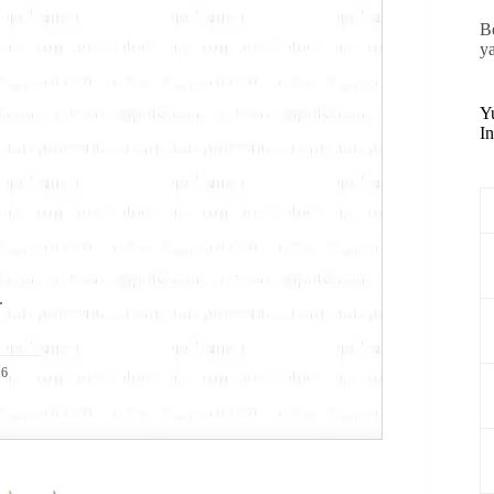
B
y
Y
In
.
16