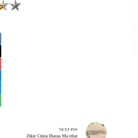
NEXT
POS
Zikir Cinta Diatas Ma'rifat