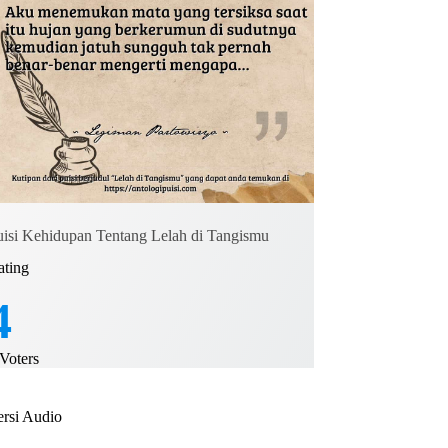
uisi Kehidupan Tentang Lelah di Tangismu
ating
4
Voters
ersi Audio