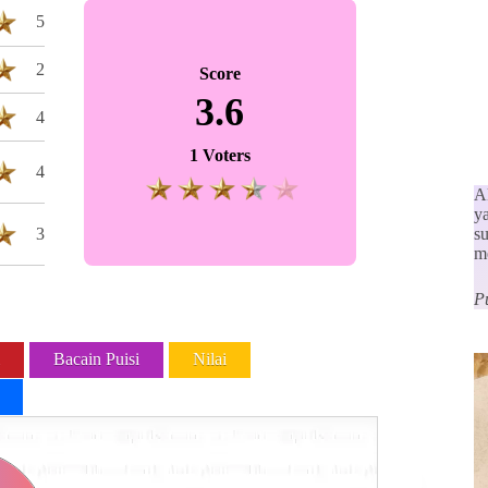
5
2
Score
3.6
4
1 Voters
4
A
y
3
s
m
P
Bacain Puisi
Nilai