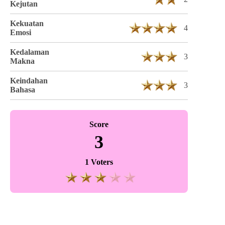
Kejutan
Kekuatan
4
Emosi
Kedalaman
3
Makna
Keindahan
3
Bahasa
Score
3
1 Voters