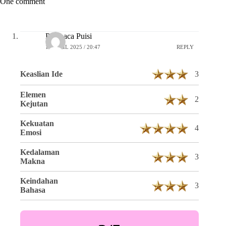
One comment
Pembaca Puisi
16 APRIL 2025 / 20:47
REPLY
Keaslian Ide
3
Elemen
2
Kejutan
Kekuatan
4
Emosi
Kedalaman
3
Makna
Keindahan
3
Bahasa