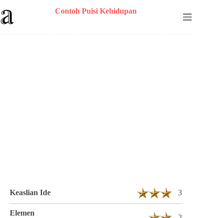
Skip
Contoh Puisi Kehidupan
to
content
Puisi Dhelvia Gerent Z Berjudul
Membahagiakan Tuhan 4 Bait 22 Baris
Keaslian Ide
3
Elemen
2