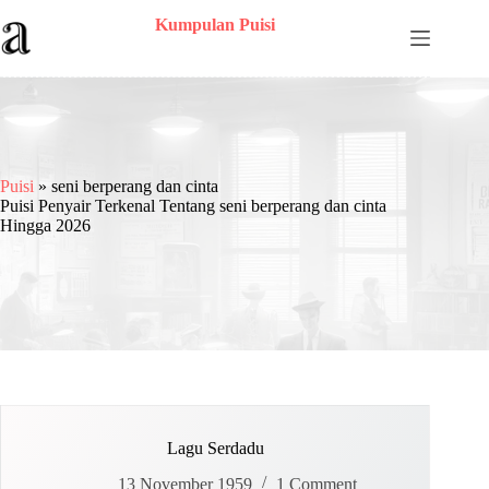
Skip
Kumpulan Puisi
to
content
Puisi
»
seni berperang dan cinta
Puisi Penyair Terkenal Tentang seni berperang dan cinta
Hingga 2026
Lagu Serdadu
13 November 1959
1 Comment